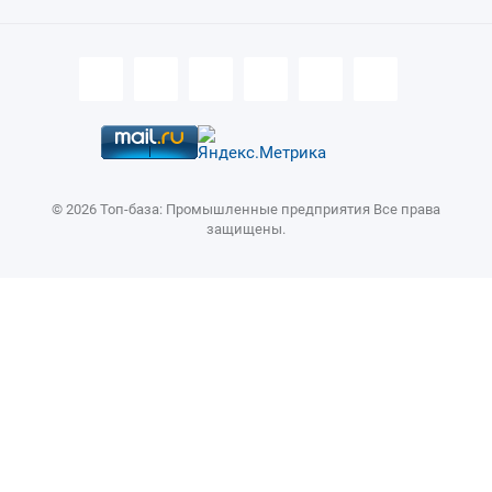
3.3.5 Формат бита пути
3.3.4 Формат бита группы станков
3.3.3 Битовый формат
3.3.2 Переключение между дюймами и метрической системой
3.3.1 Ключевые слова
3.3 ФОРМАТЫ ВВОДА-ВЫВОДА
© 2026 Топ-база: Промышленные предприятия Все права
3.2 ВВОД ПАРАМЕТРОВ ЧЕРЕЗ ИНТЕРФЕЙС RS-232C
защищены.
3.1 ВЫВОД ПАРАМЕТРОВ ЧЕРЕЗ ИНТЕРФЕЙС RS-232C
3 ВВОД И ВЫВОД ПАРАМЕТРОВ
2 НАСТРОЙКА ПАРАМЕТРОВ ПРИ ПОМОЩИ MDI
1 ОТОБРАЖЕНИЕ ПАРАМЕТРОВ
ОГЛАВЛЕНИЕ
ВВЕДЕНИЕ
ОПРЕДЕЛЕНИЕ ТЕРМИНОВ
B-64700RU/01