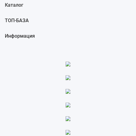
Каталог
4 ОПИСАНИЕ ПАРАМЕТРОВ
3.3.18 Начало и конец записи
ТОП-БАЗА
3.3.17 Формат действительного числа у шпинделя
3.3.16 Формат действительного числа у оси
Информация
3.3.15 Формат действительного числа у пути
3.3.14 Формат действительного числа для группы станков
3.3.13 Формат действительного числа
3.3.12 Формат байта, слова, двойного слова шпинделя
3.3.11 Формат байта, слова, двойного слова оси
3.3.10 Формат байта, слова, двойного слова пути
3.3.9 Формат байта, слово, двойного слова группы станков
3.3.8 Формат байта, слова и двойного слова
3.3.7 Формат бита шпинделя
3.3.6 Формат бита оси