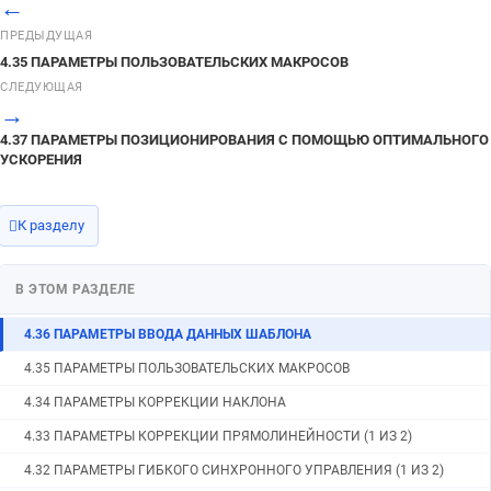
←
4.44 ПАРАМЕТРЫ ФУНКЦИЙ УПРАВЛЕНИЯ ИНСТРУМЕНТОМ (1 ИЗ 2)
ПРЕДЫДУЩАЯ
4.35 ПАРАМЕТРЫ ПОЛЬЗОВАТЕЛЬСКИХ МАКРОСОВ
4.43 ПАРАМЕТРЫ ОТОБРАЖЕНИЯ ЧАСОВ РАБОТЫ И СЧЕТЧИКА
ДЕТАЛЕЙ
СЛЕДУЮЩАЯ
→
4.42 ПАРАМЕТРЫ ЦВЕТОВ ОТОБРАЖЕНИЯ ОКОН (1 ИЗ 2)
4.37 ПАРАМЕТРЫ ПОЗИЦИОНИРОВАНИЯ С ПОМОЩЬЮ ОПТИМАЛЬНОГО
4.41 ПАРАМЕТРЫ ГРАФИЧЕСКОГО ОТОБРАЖЕНИЯ (1 ИЗ 4)
УСКОРЕНИЯ
4.40 ПАРАМЕТРЫ РУЧНОГО ОТВОДА ШТУРВАЛОМ (1 ИЗ 2)
4.39 ПАРАМЕТРЫ ВНЕШНЕГО ВВОДА/ВЫВОДА ДАННЫХ
К разделу
4.38 ПАРАМЕТРЫ ФУНКЦИИ ПРОПУСКА
4.37 ПАРАМЕТРЫ ПОЗИЦИОНИРОВАНИЯ С ПОМОЩЬЮ
В ЭТОМ РАЗДЕЛЕ
ОПТИМАЛЬНОГО УСКОРЕНИЯ
4.36 ПАРАМЕТРЫ ВВОДА ДАННЫХ ШАБЛОНА
4.35 ПАРАМЕТРЫ ПОЛЬЗОВАТЕЛЬСКИХ МАКРОСОВ
4.34 ПАРАМЕТРЫ КОРРЕКЦИИ НАКЛОНА
4.33 ПАРАМЕТРЫ КОРРЕКЦИИ ПРЯМОЛИНЕЙНОСТИ (1 ИЗ 2)
4.32 ПАРАМЕТРЫ ГИБКОГО СИНХРОННОГО УПРАВЛЕНИЯ (1 ИЗ 2)