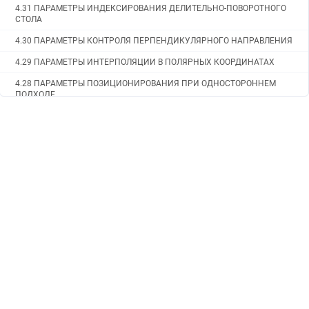
4.31 ПАРАМЕТРЫ ИНДЕКСИРОВАНИЯ ДЕЛИТЕЛЬНО-ПОВОРОТНОГО
СТОЛА
4.30 ПАРАМЕТРЫ КОНТРОЛЯ ПЕРПЕНДИКУЛЯРНОГО НАПРАВЛЕНИЯ
4.29 ПАРАМЕТРЫ ИНТЕРПОЛЯЦИИ В ПОЛЯРНЫХ КООРДИНАТАХ
4.28 ПАРАМЕТРЫ ПОЗИЦИОНИРОВАНИЯ ПРИ ОДНОСТОРОННЕМ
ПОДХОДЕ
4.27 ПАРАМЕТРЫ МАСШТАБИРОВАНИЯ/ВРАЩЕНИЯ СИСТЕМЫ
КООРДИНАТ
4.26 ПАРАМЕТРЫ ЖЕСТКОГО НАРЕЗАНИЯ РЕЗЬБЫ
4.25.5 Параметры постоянного цикла шлифования (для
шлифовального станка) (1 из 2)
4.25.4 Параметры постоянных циклов сверления (2 из 2)
4.25.3 Параметры многократно повторяемого постоянного цикла
4.25.2 Параметры цикла нарезания резьбы
4.25.1 Параметры постоянных циклов сверления (1 из 2)
4.25 ПАРАМЕТРЫ ПОСТОЯННЫХ ЦИКЛОВ