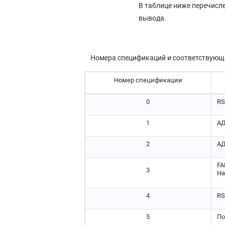
В таблице ниже перечисл
вывода.
Номера спецификаций и соответствующ
Номер спецификации
0
RS
1
АД
2
АД
FA
3
Ha
4
RS
5
По