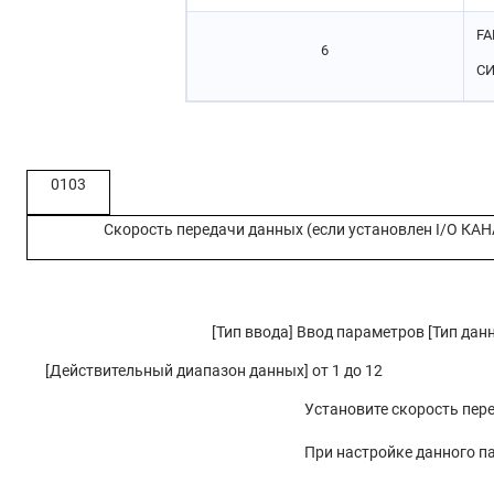
FA
6
СИ
0103
Скорость передачи данных (если установлен I/O КАН
[Тип ввода] Ввод параметров [Тип дан
[Действительный диапазон данных] от 1 до 12
Установите скорость пер
При настройке данного п