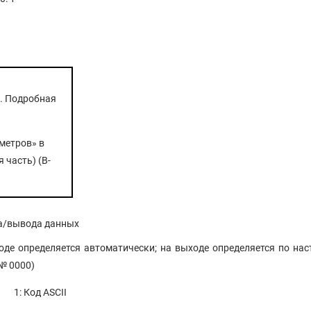
. Подробная
метров» в
часть) (B-
да/вывода данных
входе определяется автоматически; на выходе определяется по нас
 № 0000)
1: Код ASCII