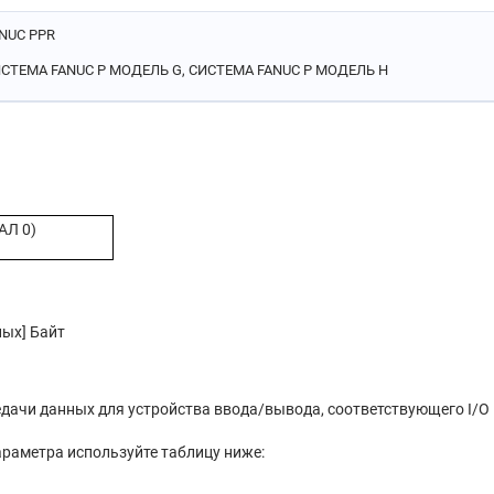
NUC PPR
СТЕМА FANUC P МОДЕЛЬ G, СИСТЕМА FANUC P МОДЕЛЬ H
АЛ 0)
ных] Байт
едачи данных для устройства ввода/вывода, соответствующего I/
араметра используйте таблицу ниже: