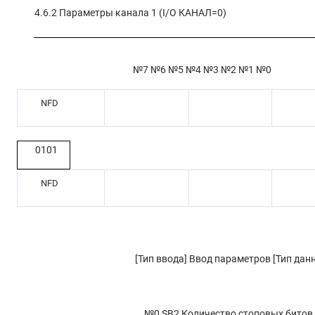
4.6.2
Параметры канала 1 (I/O КАНАЛ=0)
№7 №6 №5 №4 №3 №2 №1 №0
NFD
0101
NFD
[Тип ввода] Ввод параметров [Тип дан
№0 SB2
Количество стоповых битов 