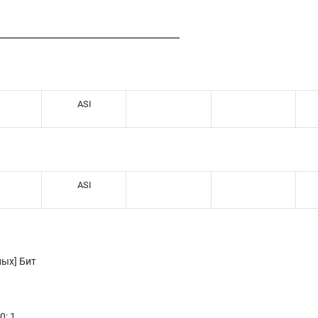
ASI
ASI
ных] Бит
0: 1