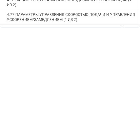
4.78 ПАРАМЕТРЫ УПРАВЛЕНИЯ ШПИНДЕЛЯМИ СЕРВОПРИВОДОМ (1
ИЗ 2)
4.77 ПАРАМЕТРЫ УПРАВЛЕНИЯ СКОРОСТЬЮ ПОДАЧИ И УПРАВЛЕНИЯ
УСКОРЕНИЕМ/ЗАМЕДЛЕНИЕМ (1 ИЗ 2)
4.76 ПАРАМЕТРЫ ФУНКЦИИ ДИАГНОСТИКИ НЕИСПРАВНОСТЕЙ
4.75 ПАРАМЕТРЫ ДИАГНОСТИКИ ФОРМЫ СИГНАЛА
4.74 ПАРАМЕТРЫ СИСТЕМЫ ДВОЙНОЙ ПРОВЕРКИ БЕЗОПАСНОСТИ (1
ИЗ 2)
4.73 ПАРАМЕТРЫ РУЧНОГО И АВТОМАТИЧЕСКОГО РЕЖИМОВ РАБОТЫ
(2 ИЗ 2)
4.72 ПАРАМЕТРЫ ЦВЕТОВ ОТОБРАЖЕНИЯ ОКОН (2 ИЗ 2)
4.71 ПАРАМЕТРЫУПРАВЛЕНИЯ ОСЯМИ PMC (2 ИЗ 4)
4.70 ПАРАМЕТРЫ ПЕРЕКЛЮЧЕНИЯ ОСИ
4.69 ПАРАМЕТРЫ УПРАВЛЕНИЯ ОСЯМИ
4.68 ПАРАМЕТРЫ АВТОМАТИЧЕСКОГО РЕЗЕРВНОГО КОПИРОВАНИЯ
ДАННЫХ
4.67 ПАРАМЕТРЫ ФУНКЦИИ ПРЕДОТВРАЩЕНИЯ НЕКОРРЕКТНОЙ
РАБОТЫ