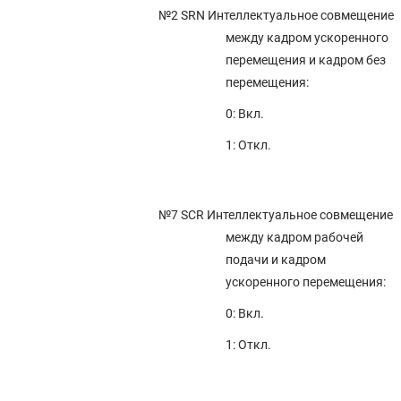
№2 SRN
Интеллектуальное совмещение
4.128 ПАРАМЕТРЫ РУЧНОГО ОТВОДА ШТУРВАЛОМ (2 ИЗ 2)
между кадром ускоренного
4.127 ПАРАМЕТРЫ ВСТРОЕННОГО ИНТЕРФЕЙСА СЕТИ ETHERNET
перемещения и кадром без
4.126 ПАРАМЕТРЫ ГРАФИЧЕСКОГО ОТОБРАЖЕНИЯ (3 ИЗ 4)
перемещения:
4.125 ПАРАМЕТРЫ SERVO GUIDE Mate
0: Вкл.
4.124 ПАРАМЕТРЫ FSSB (1 ИЗ 2)
1: Откл.
4.123 ПАРАМЕТРЫ ЛИНЕЙНОЙ ШКАЛЫ С АДРЕСОМ ИСХОДНОЙ
ПОЗИЦИИ В АБСОЛЮТНОМ ЗНАЧЕНИИ
4.122 ПАРАМЕТРЫ УПРАВЛЕНИЯ ОСЯМИ / СИСТЕМЫ ПРИРАЩЕНИЙ (3
ИЗ 3)
№7 SCR
Интеллектуальное совмещение
между кадром рабочей
4.121 ПАРАМЕТРЫ ФУНКЦИИ БЕЗОПАСНОСТИ АДАПТЕРА EtherNet/IP
подачи и кадром
4.120 ПАРАМЕТРЫ ФУНКЦИИ БЕЗОПАСНОСТИ FL-net
ускоренного перемещения:
4.119 ПАРАМЕТРЫ СИСТЕМЫ ДВОЙНОЙ ПРОВЕРКИ БЕЗОПАСНОСТИ
(2 ИЗ 2)
0: Вкл.
4.118 ПАРАМЕТРЫ ФУНКЦИИ БЕЗОПАСНОСТИ УСТРОЙСТВА ВВОДА/
1: Откл.
ВЫВОДА PROFINET
4.117 ПАРАМЕТРЫ ФУНКЦИИ ПРОВЕРКИ КОНТРОЛЬНОЙ СУММЫ
ПАРАМЕТРОВ