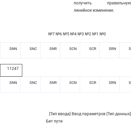
получить правильную
линейное изменение.
№7 №6 №5 №4 №3 №2 №1 №0
SNN
SNC
SNR
SCN
SCR
SRN
ТАБЛИЦА УЧЕТА ИЗМЕНЕНИЙ
11247
АЛФАВИТНЫЙ УКАЗАТЕЛЬ
SNN
SNC
SNR
SCN
SCR
SRN
ПРИЛОЖЕНИЕ
A ПЕРЕЧЕНЬ КОДОВ И СИМВОЛОВ
4.143 ПАРАМЕТРЫ ФУНКЦИИ НАПРАВЛЕНИЯ
4.142 ПАРАМЕТРЫ ГРАФИЧЕСКОГО ОТОБРАЖЕНИЯ (4 ИЗ 4)
[Тип ввода] Ввод параметров [Тип данных]
Бит пути
4.141 ПАРАМЕТРЫ ИЗМЕНЕНИЯ РЕЖИМА УПРАВЛЕНИЯ ШПИНДЕЛЕМ
КОМАНДОЙ ПРОГРАММЫ