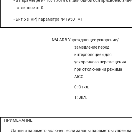
- В параметре № 1671 хотя бы для одной оси присвоено знач
отличное от 0.
- Бит 5 (FRP) параметра № 19501 =1
№4 ARB
Упреждающее ускорение/
замедление перед
интерполяцией для
ускоренного перемещения
при отключении режима
AICC:
0: Откл.
1: Вкл.
ПРИМЕЧАНИЕ
Данный параметр включен, если заданы параметры упрежд