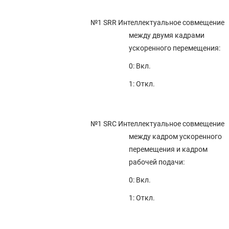
4.140 ПАРАМЕТРЫ УПРАВЛЕНИЯ УСКОРЕНИЕМ/ЗАМЕДЛЕНИЕМ (2 ИЗ
2)
№1 SRR
Интеллектуальное совмещение
4.139 ПАРАМЕТРЫ УПРАВЛЕНИЯ ШПИНДЕЛЯМИ СЕРВОПРИВОДОМ (2
между двумя кадрами
ИЗ 2)
ускоренного перемещения:
4.138 ПАРАМЕТРЫ ФУНКЦИИ ТОЧНЫХ КОЛЕБАНИЙ (1 ИЗ 2)
0: Вкл.
4.137 ПАРАМЕТРЫ ТОЧНОЙ НАСТРОЙКИ ПОВЕРХНОСТИ
1: Откл.
4.136 ПАРАМЕТРЫ ОТОБРАЖЕНИЯ И РЕДАКТИРОВАНИЯ (6 ИЗ 6)
4.135 ПАРАМЕТРЫ FSSB (2 ИЗ 2)
4.134 ПАРАМЕТРЫ ИНДЕКСАЦИИ НАКЛОННОЙ РАБОЧЕЙ ПЛОСКОСТИ
№1 SRC
Интеллектуальное совмещение
/ ТРЕХМЕРНОЙ РУЧНОЙ ПОДАЧИ (СЕРИЯ M)
между кадром ускоренного
4.133 ПАРАМЕТРЫ КОРРЕКЦИИ НА ИНСТРУМЕНТ (3 ИЗ 3)
перемещения и кадром
4.132 ПАРАМЕТРЫ УПРАВЛЕНИЯ SMOOTH TOLERANCE+ (2 ИЗ 2)
рабочей подачи:
4.131 ПАРАМЕТРЫ УСКОРЕНИЯ/ЗАМЕДЛЕНИЯ С ОПТИМАЛЬНЫМ
0: Вкл.
КРУТЯЩИМ МОМЕНТОМ
1: Откл.
4.130 ПАРАМЕТРЫ ЦИЛИНДРИЧЕСКОЙ ИНТЕРПОЛЯЦИИ
4.129 ПАРАМЕТРЫ КОНТУРНОГО УПРАВЛЕНИЯ ИСКУССТВЕННЫМ
ИНТЕЛЛЕКТОМ (2 ИЗ 2)