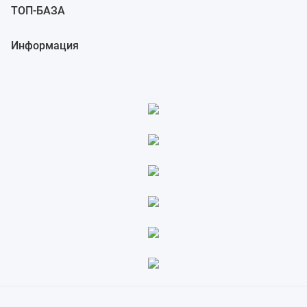
ТОП-БАЗА
4.41 ПАРАМЕТРЫ ГРАФИЧЕСКОГО ОТОБРАЖЕНИЯ (1 ИЗ 4)
4.40 ПАРАМЕТРЫ РУЧНОГО ОТВОДА ШТУРВАЛОМ (1 ИЗ 2)
Информация
4.39 ПАРАМЕТРЫ ВНЕШНЕГО ВВОДА/ВЫВОДА ДАННЫХ
4.38 ПАРАМЕТРЫ ФУНКЦИИ ПРОПУСКА
4.37 ПАРАМЕТРЫ ПОЗИЦИОНИРОВАНИЯ С ПОМОЩЬЮ
ОПТИМАЛЬНОГО УСКОРЕНИЯ
4.36 ПАРАМЕТРЫ ВВОДА ДАННЫХ ШАБЛОНА
4.35 ПАРАМЕТРЫ ПОЛЬЗОВАТЕЛЬСКИХ МАКРОСОВ
4.34 ПАРАМЕТРЫ КОРРЕКЦИИ НАКЛОНА
4.33 ПАРАМЕТРЫ КОРРЕКЦИИ ПРЯМОЛИНЕЙНОСТИ (1 ИЗ 2)
4.32 ПАРАМЕТРЫ ГИБКОГО СИНХРОННОГО УПРАВЛЕНИЯ (1 ИЗ 2)
4.31 ПАРАМЕТРЫ ИНДЕКСИРОВАНИЯ ДЕЛИТЕЛЬНО-ПОВОРОТНОГО
СТОЛА
4.30 ПАРАМЕТРЫ КОНТРОЛЯ ПЕРПЕНДИКУЛЯРНОГО НАПРАВЛЕНИЯ
4.29 ПАРАМЕТРЫ ИНТЕРПОЛЯЦИИ В ПОЛЯРНЫХ КООРДИНАТАХ