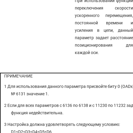
При использовании функции
переключения скорости
ускоренного перемещения,
постоянной времени и
усиления в цепи, данный
параметр задает расстояние
позиционирования для
каждой оси.
ПРИМЕЧАНИЕ
1 Для использования данного параметра присвойте биту 0 (OADx
№ 6131 значение 1.
2 Если для всех параметров с 6136 по 6138 и с 11230 по 11232 зад
функция недействительна.
3 Настройка должна удовлетворять следующему условию:
D1<D2<D3<D4<D5<D6.