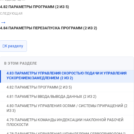
4.90 ПАРАМЕТРЫ ОТОБРАЖЕНИЯ И РЕДАКТИРОВАНИЯ (3 ИЗ 6)
4.82 ПАРАМЕТРЫ ПРОГРАММ (2 ИЗ 5)
4.89 ПАРАМЕТРЫ ВСТРОЕННОГО МАКРОСА (1 ИЗ 2)
СЛЕДУЮЩАЯ
→
4.88 ПАРАМЕТРЫ ОТОБРАЖЕНИЯ И РЕДАКТИРОВАНИЯ (2 ИЗ 6)
4.84 ПАРАМЕТРЫ ПЕРЕЗАПУСКА ПРОГРАММ (2 ИЗ 2)
4.87 ПАРАМЕТРЫ ПРОГРАММ (3 ИЗ 5)
4.86 ПАРАМЕТРЫ СИНХРОННОГО, КОМПЛЕКСНОГО И
СОВМЕЩЕННОГО УПРАВЛЕНИЯ (2 ИЗ 3)
К разделу
4.85 ПАРАМЕТРЫ СИСТЕМЫ КООРДИНАТ (2 ИЗ 2)
В ЭТОМ РАЗДЕЛЕ
4.84 ПАРАМЕТРЫ ПЕРЕЗАПУСКА ПРОГРАММ (2 ИЗ 2)
4.83 ПАРАМЕТРЫ УПРАВЛЕНИЯ СКОРОСТЬЮ ПОДАЧИ И УПРАВЛЕНИЯ
УСКОРЕНИЕМ/ЗАМЕДЛЕНИЕМ (2 ИЗ 2)
4.82 ПАРАМЕТРЫ ПРОГРАММ (2 ИЗ 5)
4.81 ПАРАМЕТРЫ ВВОДА/ВЫВОДА ДАННЫХ (2 ИЗ 2)
4.80 ПАРАМЕТРЫ УПРАВЛЕНИЯ ОСЯМИ / СИСТЕМЫ ПРИРАЩЕНИЙ (2
ИЗ 3)
4.79 ПАРАМЕТРЫ КОМАНДЫ ИНДЕКСАЦИИ НАКЛОННОЙ РАБОЧЕЙ
ПЛОСКОСТИ