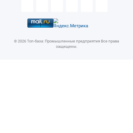
4.28 ПАРАМЕТРЫ ПОЗИЦИОНИРОВАНИЯ ПРИ ОДНОСТОРОННЕМ
ПОДХОДЕ
4.27 ПАРАМЕТРЫ МАСШТАБИРОВАНИЯ/ВРАЩЕНИЯ СИСТЕМЫ
КООРДИНАТ
4.26 ПАРАМЕТРЫ ЖЕСТКОГО НАРЕЗАНИЯ РЕЗЬБЫ
© 2026 Топ-база: Промышленные предприятия Все права
4.25.5 Параметры постоянного цикла шлифования (для
шлифовального станка) (1 из 2)
защищены.
4.25.4 Параметры постоянных циклов сверления (2 из 2)
4.25.3 Параметры многократно повторяемого постоянного цикла
4.25.2 Параметры цикла нарезания резьбы
4.25.1 Параметры постоянных циклов сверления (1 из 2)
4.25 ПАРАМЕТРЫ ПОСТОЯННЫХ ЦИКЛОВ
4.24 ПАРАМЕТРЫ КОРРЕКЦИИ НА ИНСТРУМЕНТ (1 ИЗ 3)
4.23 ПАРАМЕТРЫ УПРАВЛЕНИЯ ШПИНДЕЛЕМ
4.22 ПАРАМЕТРЫ КОРРЕКЦИИ НА ПОГРЕШНОСТИ ШАГА
4.21 ПАРАМЕТРЫ ПРОГРАММ (1 ИЗ 5)