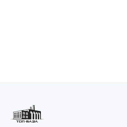
Упражнение 1 – Основы Rhino
Отображение недавно выполненных команд
Отображение истории команд
Справка
Отмена команд
Повторное выполнение последней команды
Завершение названия команды
Ввод команд
Команды
Функции мышки
Командная строка
Окна проекций
Графическая область
Разворачивающиеся списки