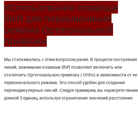
Упражнение 27 – Опции отображения
Использование клавиши
Восстановление вида
Shift для переключения
Панорамирование и Масштабирование
режима Ортогональной
Параллельные и перспект ивные способы отображения
привязки
Еще раз про окна проекций
Изменение видов на модель
5 ОТОБРАЖЕНИЕ
Мы сталкивались с этим вопросом ранее. В процессе построения
линий, зажимание клавиши Shift позволяет включить или
Упражнение 26 – Рисование кривых произвольной формы
отключить Ортогональную привязку ( Ortho) в зависимости от ее
Упражнение 25 – Тренируемся рисовать Кривые
первоначального режима. Это способ удобен для создания
Моделирование с помощью кривых произвольной формы
перпендикулярных лин ий. Следуя примерам, вы нарисуете линии
Упражнение 24 - Тренируемся рисовать Эллипсы и Многоугольники
длиной 5 единиц, используя ограничения значений расстояния.
Рисование Эллипсов и Многоугольников
Упражнение 23 – Тренируемся рисовать Дуги (2)
Упражнение 22 – Тренируемся рисовать Дуги (1)
Рисование Дуг