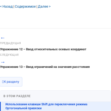
Упражнение 21 – Применение Объектовых привязок к окружности
< Назад
|
Содержимое
|
Далее >
Упражнение 20 – Тренируемся рисовать Окружности
Упражнение 19 – Рисование Окружностей
Рисование Окружностей
Команды анализа (Analyze)
←
Упражнение 18 – Использование Объектовой привязки
ПРЕДЫДУЩАЯ
Упражнение 12 – Ввод относительных осевых координат
Объектовая привязка (Osnap)
СЛЕДУЮЩАЯ
Режим элеватора (Elevator Mode)
→
Упражнение 16 – Моделирование в трехмерном пространстве (3 D)
Упражнение 13 – Ввод ограничений на значения расстояния
Конструкционные плоскости
Окна проекций
К разделу
Упражнение 14 – Ввод ограничений на значения угла и расстояния
В ЭТОМ РАЗДЕЛЕ
Упражнение 13 – Ввод ограничений на значения расстояния
Использование клавиши Shift для переключения режима
Ортогональной привязки