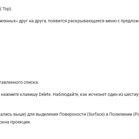
 Top).
оженных» друг на друга, появится раскрывающееся меню с предло
тавленного списка.
ли нажмите клавишу Delete. Наблюдайте, как исчезнет один из шести
лись выше) для выделения Поверхности (Surface) и Полилинии (Poly
 окна проекции.