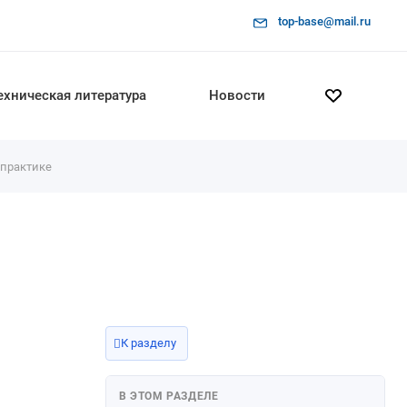
5 ОТОБРАЖЕНИЕ
top-base@mail.ru
Упражнение 26 – Рисование кривых
произвольной формы
Упражнение 25 – Тренируемся рисовать
ехническая литература
Новости
Кривые
Моделирование с помощью кривых
произвольной формы
 практике
Упражнение 24 - Тренируемся рисовать
Эллипсы и Многоугольники
Рисование Эллипсов и Многоугольников
Упражнение 23 – Тренируемся рисовать Дуги
(2)
Упражнение 22 – Тренируемся рисовать Дуги
(1)
Рисование Дуг
К разделу
Упражнение 21 – Применение Объектовых
привязок к окружности
В ЭТОМ РАЗДЕЛЕ
Упражнение 20 – Тренируемся рисовать