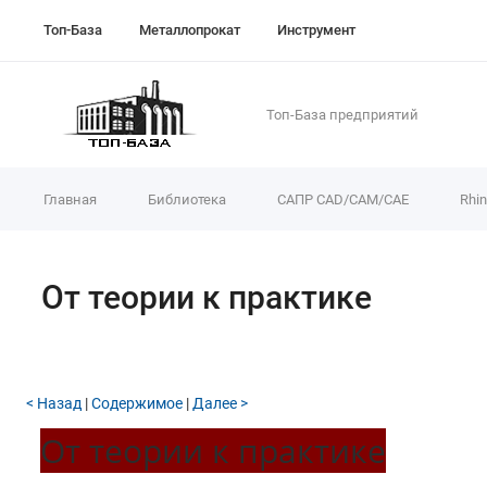
Топ-База
Металлопрокат
Инструмент
Топ-База предприятий
Главная
Библиотека
САПР CAD/CAM/CAE
Rhi
От теории к практике
< Назад
|
Содержимое
|
Далее >
От теории к практике