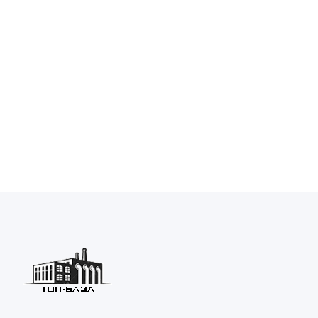
Перемещение объектов
Масштабирование до заполнения (Zoom Extents)
Масштабирование (Zoom)
Панорамирование (Pan)
Навигация вокруг модели
Упражнение 1 – Основы Rhino
Отображение недавно выполненных команд
Отображение истории команд
Справка
Отмена команд
Повторное выполнение последней команды
Завершение названия команды
Ввод команд
Команды
Функции мышки