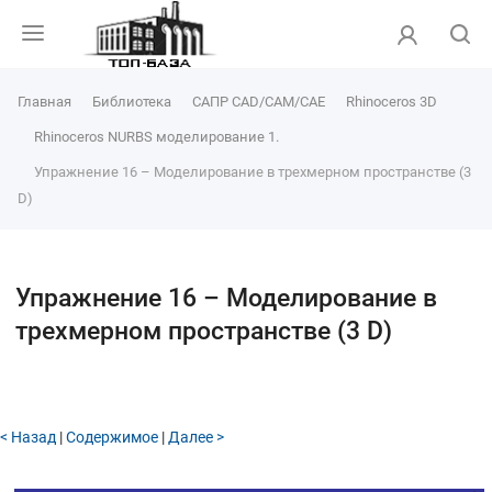
Объединение (Join)
Зеркальное отражение (Mirror)
Упражнение 34 – Группировка
Главная
Библиотека
САПР CAD/CAM/CAE
Rhinoceros 3D
Группировка (Group)
Rhinoceros NURBS моделирование 1.
Упражнение 33 – Вращение
Упражнение 16 – Моделирование в трехмерном пространстве (3
Вращение (Rotate)
D)
Повтор и отмена (Undo, Redo)
Упражнение 32 – Копирование
Опции Копирования
Упражнение 16 – Моделирование в
Копирование (Copy)
трехмерном пространстве (3 D)
Упражнение 31 – Перемещение
Перемещение (Move)
Упражнение 30 – Тренируемся в применении Кромки и Фаски
< Назад
|
Содержимое
|
Далее >
Упражнение 29 – Фаска
Опции Фаски