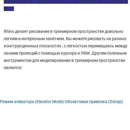
Упражнение 16 – Моделирование в трехмерном пространстве (3
Фаска (Chamfer)
D)
Упражнение 28 – Кромка
Кромка (Fillet)
Rhino делает рисование в трехмерном пространстве довольно
6 РЕДАКТИРОВАНИЕ ОБЪЕКТОВ
легким и интересным занятием. Вы можете рисовать на разных
Упражнение 27 – Опции отображения
конструкционных плоскостях , с легкостью перемещаясь между
Восстановление вида
окнами проекций с помощью курсора и ЛКМ. Другим полезным
Панорамирование и Масштабирование
инструментом для моделирования в трехмерном пространстве
является:
Параллельные и перспект ивные способы отображения
Еще раз про окна проекций
Изменение видов на модель
5 ОТОБРАЖЕНИЕ
Режим элеватора (Elevator Mode)
Объектовая привязка (Osnap)
Упражнение 26 – Рисование кривых произвольной формы
Упражнение 25 – Тренируемся рисовать Кривые
Моделирование с помощью кривых произвольной формы