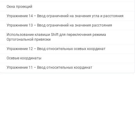
Окна проекций
Упражнение 14 – Ввод ограничений на значения угла и расстояния
Упражнение 13 – Ввод ограничений на значения расстояния
Использование клавиши Shift для переключения режима
Ортогональной привязки
Упражнение 12 – Ввод относительных осевых координат
Осевые координаты
Упражнение 11 – Ввод относительных координат
Относительные координаты
Упражнение 10 – Ввод абсолютных координат
Упражнение 9 – Создание новой модели
Абсолютные координаты
4 ТОЧНОЕ МОДЕЛИРОВАНИЕ
От теории к практике
Удаление объектов