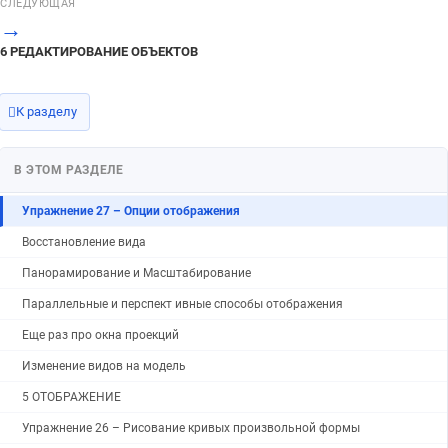
СЛЕДУЮЩАЯ
→
Упражнение 29 – Фаска
6 РЕДАКТИРОВАНИЕ ОБЪЕКТОВ
Опции Фаски
Фаска (Chamfer)
К разделу
Упражнение 28 – Кромка
Кромка (Fillet)
В ЭТОМ РАЗДЕЛЕ
6 РЕДАКТИРОВАНИЕ ОБЪЕКТОВ
Упражнение 27 – Опции отображения
Восстановление вида
Панорамирование и Масштабирование
Параллельные и перспект ивные способы отображения
Еще раз про окна проекций
Изменение видов на модель
5 ОТОБРАЖЕНИЕ
Упражнение 26 – Рисование кривых произвольной формы