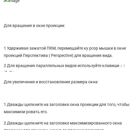
Упражнение 52 – Выдавливание поверхностей (моделирование
радиотелефона)
Упражнение 51 – Основные приемы создания поверхностей
Для вращения в окне проекции:
Общие сведения
10 СОЗДАНИЕ ПОВЕРХНОСТЕЙ
Упражнение 50 – Моделирование вывески с текстом
1 Удерживая зажатой ПКМ, перемещайте ку рсор мышки в окне
проекций Перспектива ( Perspective) для вращения вида.
Общие сведения
9 МОДЕЛИРОВАНИЕ ТЕЛ
2 Для вращения параллельных видов используйте клавиши ↓ ↑
→ ←.
Упражнение 49 – Создание игрушечной утки
Для увеличения и восстановления размера окна:
Общие сведения
8 СОЗДАНИЕ ДЕФОРМИРУЕМЫХ ФОРМ
Упражнение 47 – Редактирование контрольных точек
1 Дважды щелкните на заголовке окна проекции для того, чтобы
Общие сведения
максимизи ровать его.
7 ТОЧЕЧНОЕ РЕДАКТИРОВАНИЕ
2 Дважды щелкните на заголовке максимизированного окна
Упражнение 46 – Большая тренировка (4)