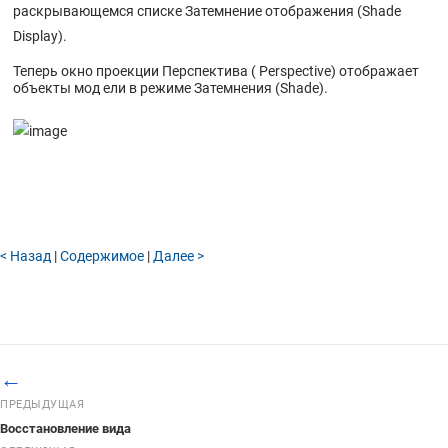
Масштабное соотношение (Scale)
раскрывающемся списке Затемнение отображения (Shade
Display).
Упражнение 36 - Объединение
Теперь окно проекции Перспектива ( Perspective) отображает
Объединение (Join)
объекты мод ели в режиме Затемнения (Shade).
Зеркальное отражение (Mirror)
Упражнение 34 – Группировка
Группировка (Group)
Упражнение 33 – Вращение
Вращение (Rotate)
< Назад
|
Содержимое
|
Далее >
Повтор и отмена (Undo, Redo)
Упражнение 32 – Копирование
Опции Копирования
Копирование (Copy)
←
Упражнение 31 – Перемещение
ПРЕДЫДУЩАЯ
Перемещение (Move)
Восстановление вида
Упражнение 30 – Тренируемся в применении Кромки и Фаски