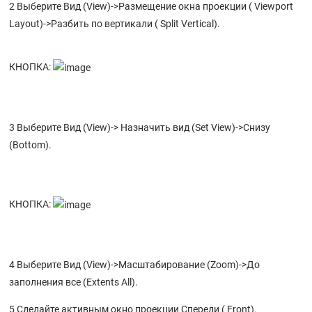
2 Выберите Вид (View)->Размещение окна проекции ( Viewport
Layout)->Разбить по вертикали ( Split Vertical).
КНОПКА:
3 Выберите Вид (View)-> Назначить вид (Set View)->Снизу
(Bottom).
КНОПКА:
4 Выберите Вид (View)->Масштабирование (Zoom)->До
заполнения все (Extents All).
5 Сделайте активным окно проекции Спереди ( Front).