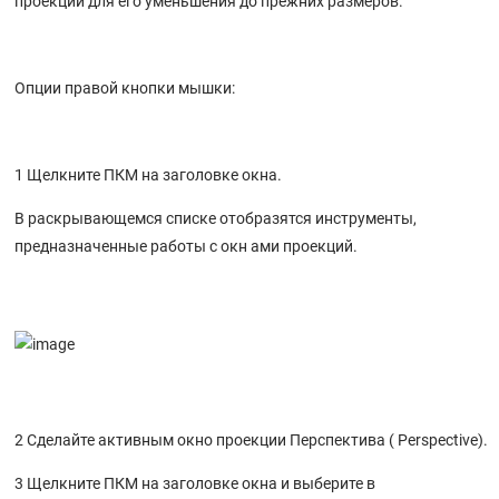
проекции для его уменьшения до прежних размеров.
Упражнение 45 – Большая тренировка (3)
Упражнение 44 – Большая тренировка (2)
Опции правой кнопки мышки:
Упражнение 43 – Большая тренировка (1)
Упражнение 42 – Смещение
Смещение (Offset)
1 Щелкните ПКМ на заголовке окна.
Упражнение 41 – Продолжение (удлинение)
В раскрывающемся списке отобразятся инструменты,
Продолжение (Extend)
предназначенные работы с окн ами проекций.
Упражнение 40 – Разбиение
Разбиение (Split)
Упражнение 39 – Обрезка
Обрезка (Trim)
Упражнение 38 – Массив
2 Сделайте активным окно проекции Перспектива ( Perspective).
Массив (Array)
Упражнение 37 – Масштабное соотношение
3 Щелкните ПКМ на заголовке окна и выберите в