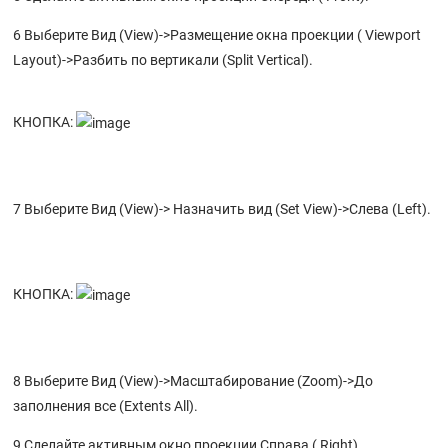
6 Выберите Вид (View)->Размещение окна проекции ( Viewport
Layout)->Разбить по вертикали (Split Vertical).
КНОПКА:
7 Выберите Вид (View)-> Назначить вид (Set View)->Слева (Left).
КНОПКА:
8 Выберите Вид (View)->Масштабирование (Zoom)->До
заполнения все (Extents All).
9 Сделайте активным окно проекции Справа ( Right).