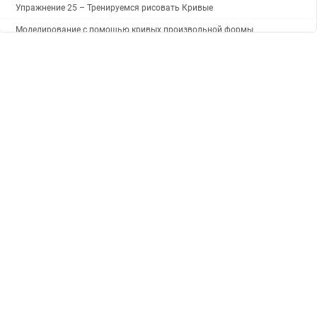
Упражнение 25 – Тренируемся рисовать Кривые
Моделирование с помощью кривых произвольной формы
Упражнение 24 - Тренируемся рисовать Эллипсы и Многоугольники
Рисование Эллипсов и Многоугольников
Упражнение 23 – Тренируемся рисовать Дуги (2)
Упражнение 22 – Тренируемся рисовать Дуги (1)
Рисование Дуг
Упражнение 21 – Применение Объектовых привязок к окружности
Упражнение 20 – Тренируемся рисовать Окружности
Упражнение 19 – Рисование Окружностей
Рисование Окружностей
Команды анализа (Analyze)
Упражнение 18 – Использование Объектовой привязки
Объектовая привязка (Osnap)
Режим элеватора (Elevator Mode)