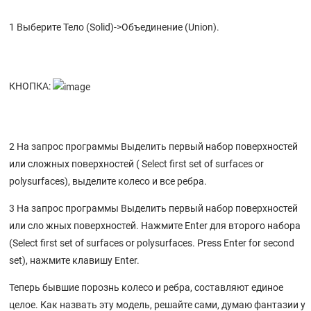
Импорт и экспорт файлов в Rhino
Общие сведения
1 Выберите Тело (Solid)->Объединение (Union).
11 ИМПОРТ И ЭКСПОРТ МОДЕЛЕЙ
Упражнение 61 – Создание пластиковой бутылки.
КНОПКА:
Упражнение 60 – Создание игрушечного молотка
Упражнение 58 – Использование сетки кривых для создания
поверхностей
Упражнение 57 - Использование команды растягивания по 2
2 На запрос программы Выделить первый набор поверхностей
направляющим
или сложных поверхностей ( Select first set of surfaces or
Упражнение 56 – Использование команды растягивания по
polysurfaces), выделите колесо и все ребра.
направляющей
Упражнение 55 – Использование вращения по направляющей
3 На запрос программы Выделить первый набор поверхностей
или сло жных поверхностей. Нажмите Enter для второго набора
Упражнение 54 – Поверхности вращения
(Select first set of surfaces or polysurfaces. Press Enter for second
Упражнение 53 – Лофтинг поверхностей.
set), нажмите клавишу Enter.
Упражнение 52 – Выдавливание поверхностей (моделирование
радиотелефона)
Теперь бывшие порознь колесо и ребра, составляют единое
целое. Как назвать эту модель, решайте сами, думаю фантазии у
Упражнение 51 – Основные приемы создания поверхностей