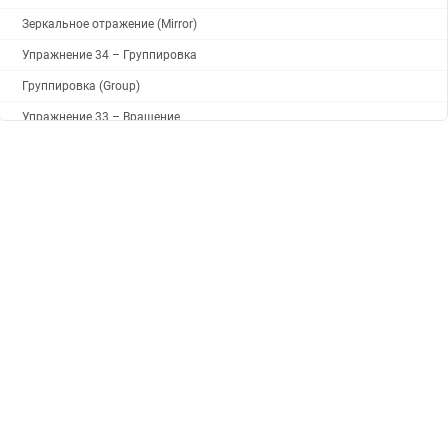
Зеркальное отражение (Mirror)
Упражнение 34 – Группировка
Группировка (Group)
Упражнение 33 – Вращение
Вращение (Rotate)
Повтор и отмена (Undo, Redo)
Упражнение 32 – Копирование
Опции Копирования
Копирование (Copy)
Упражнение 31 – Перемещение
Перемещение (Move)
Упражнение 30 – Тренируемся в применении Кромки и Фаски
Упражнение 29 – Фаска
Опции Фаски