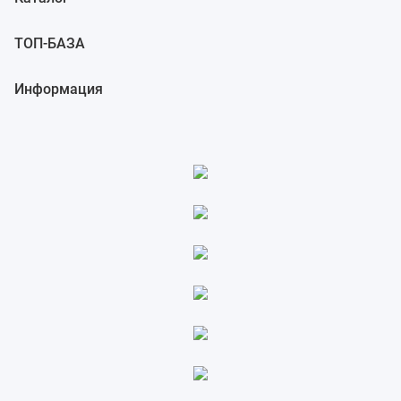
Окна проекций
Упражнение 14 – Ввод ограничений на значения угла и расстояния
ТОП-БАЗА
Упражнение 13 – Ввод ограничений на значения расстояния
Информация
Использование клавиши Shift для переключения режима
Ортогональной привязки
Упражнение 12 – Ввод относительных осевых координат
Осевые координаты
Упражнение 11 – Ввод относительных координат
Относительные координаты
Упражнение 10 – Ввод абсолютных координат
Упражнение 9 – Создание новой модели
Абсолютные координаты
4 ТОЧНОЕ МОДЕЛИРОВАНИЕ
От теории к практике
Удаление объектов