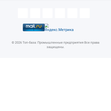
Упражнение 7 – Выделение объектов
Упражнение 6 – Слои
Слои (Layers)
Сохранение модели
Настройка программы (Options)
Упражнение 5 – Рисование линий и кривых с использованием ВСМ
© 2026 Топ-база: Промышленные предприятия Все права
защищены.
Вспомогательные средства моделирования (ВСМ)
Упражнение 4 – Рисование кривых с контрольными точками
Упражнение 3 – Рисование Кривых произвольной формы
Рисование кривых свободной формы
Упражнение 2 – Рисование линий
Рисование линий
3 СОЗДАНИЕ ДВУ – РАЗМЕРНЫХ ОБЪЕКТОВ
Копирование объектов (Copy)