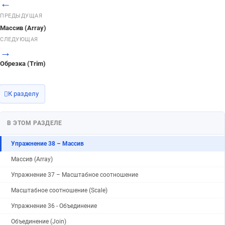
←
Упражнение 43 – Большая тренировка (1)
ПРЕДЫДУЩАЯ
Упражнение 42 – Смещение
Массив (Array)
Смещение (Offset)
СЛЕДУЮЩАЯ
→
Упражнение 41 – Продолжение (удлинение)
Обрезка (Trim)
Продолжение (Extend)
Упражнение 40 – Разбиение
К разделу
Разбиение (Split)
Упражнение 39 – Обрезка
В ЭТОМ РАЗДЕЛЕ
Обрезка (Trim)
Упражнение 38 – Массив
Массив (Array)
Упражнение 37 – Масштабное соотношение
Масштабное соотношение (Scale)
Упражнение 36 - Объединение
Объединение (Join)