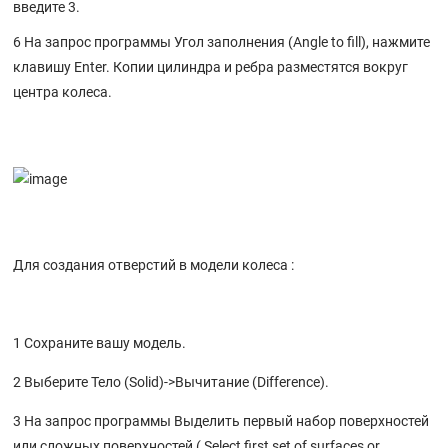
введите 3.
6 На запрос программы Угол заполнения (Angle to fill), нажмите
клавишу Enter. Копии цилиндра и ребра разместятся вокруг
центра колеса.
Для создания отверстий в модели колеса :
1 Сохраните вашу модель.
Заключение
2 Выберите Тело (Solid)->Вычитание (Difference).
Упражнение 70 – Настройка панелей инструментов
16 ПАНЕЛИ ИНСТРУМЕНТОВ
3 На запрос программы Выделить первый набор поверхностей
или сложных поверхностей ( Select first set of surfaces or