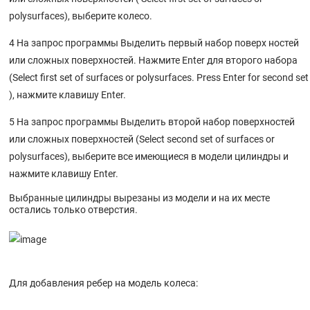
Упражнение 69 – Тренируемся работать со свойствами документа
polysurfaces), выберите колесо.
Свойства документа
4 На запрос программы Выделить первый набор поверх ностей
Упражнение 68 – Тренируемся работать с опциями
или сложных поверхностей. Нажмите Enter для второго набора
Опции
(Select first set of surfaces or polysurfaces. Press Enter for second set
15 НАСТРОЙКА RHINO
), нажмите клавишу Enter.
Упражнение 67 – Тренируемся распечатывать
5 На запрос программы Выделить второй набор поверхностей
Упражнение 66 – Тренируемся создавать двухмерные изображения
или сложных поверхностей (Select second set of surfaces or
модели
polysurfaces), выберите все имеющиеся в модели цилиндры и
Двухмерное представление трехмерной модели
нажмите клавишу Enter.
Упражнение 65 – Тренируемся применять разметку
Выбранные цилиндры вырезаны из модели и на их месте
Упражнение 64 – Тренируемся визуализировать модель
остались только отверстия.
Общие сведения
Упражнение 63 – Тренируемся создавать сетки для экспорта
Создание сеток
Для добавления ребер на модель колеса:
Упражнение 62 – Экспорт моделей