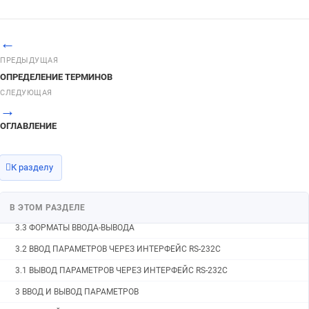
3.3.10 Формат байта, слова, двойного слова пути
3.3.9 Формат байта, слово, двойного слова группы станков
←
3.3.8 Формат байта, слова и двойного слова
ПРЕДЫДУЩАЯ
ОПРЕДЕЛЕНИЕ ТЕРМИНОВ
3.3.7 Формат бита шпинделя
СЛЕДУЮЩАЯ
3.3.6 Формат бита оси
→
3.3.5 Формат бита пути
ОГЛАВЛЕНИЕ
3.3.4 Формат бита группы станков
3.3.3 Битовый формат
К разделу
3.3.2 Переключение между дюймами и метрической системой
3.3.1 Ключевые слова
В ЭТОМ РАЗДЕЛЕ
3.3 ФОРМАТЫ ВВОДА-ВЫВОДА
3.2 ВВОД ПАРАМЕТРОВ ЧЕРЕЗ ИНТЕРФЕЙС RS-232C
3.1 ВЫВОД ПАРАМЕТРОВ ЧЕРЕЗ ИНТЕРФЕЙС RS-232C
3 ВВОД И ВЫВОД ПАРАМЕТРОВ