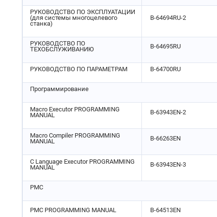
РУКОВОДСТВО ПО ЭКСПЛУАТАЦИИ
4.73 ПАРАМЕТРЫ РУЧНОГО И АВТОМАТИЧЕСКОГО РЕЖИМОВ РАБОТЫ
(для системы многоцелевого
B-64694RU-2
(2 ИЗ 2)
станка)
4.72 ПАРАМЕТРЫ ЦВЕТОВ ОТОБРАЖЕНИЯ ОКОН (2 ИЗ 2)
РУКОВОДСТВО ПО
B-64695RU
ТЕХОБСЛУЖИВАНИЮ
4.71 ПАРАМЕТРЫУПРАВЛЕНИЯ ОСЯМИ PMC (2 ИЗ 4)
4.70 ПАРАМЕТРЫ ПЕРЕКЛЮЧЕНИЯ ОСИ
РУКОВОДСТВО ПО ПАРАМЕТРАМ
B-64700RU
4.69 ПАРАМЕТРЫ УПРАВЛЕНИЯ ОСЯМИ
Программирование
4.68 ПАРАМЕТРЫ АВТОМАТИЧЕСКОГО РЕЗЕРВНОГО КОПИРОВАНИЯ
ДАННЫХ
Macro Executor PROGRAMMING
B-63943EN-2
MANUAL
4.67 ПАРАМЕТРЫ ФУНКЦИИ ПРЕДОТВРАЩЕНИЯ НЕКОРРЕКТНОЙ
РАБОТЫ
Macro Compiler PROGRAMMING
B-66263EN
MANUAL
4.66 ПАРАМЕТРЫ ТЕХНИЧЕСКОГО ОБСЛУЖИВАНИЯ
4.65 ПРОЧИЕ ПАРАМЕТРЫ
C Language Executor PROGRAMMING
B-63943EN-3
MANUAL
4.64 ПАРАМЕТРЫ СКОРОСТНОГО ПЕРЕКЛЮЧЕНИЯ ПОЛОЖЕНИЙ (1 ИЗ
2)
PMC
4.63 ПАРАМЕТРЫ КОНТУРНОГО УПРАВЛЕНИЯ ИСКУССТВЕННЫМ
ИНТЕЛЛЕКТОМ (1 ИЗ 2)
PMC PROGRAMMING MANUAL
B-64513EN