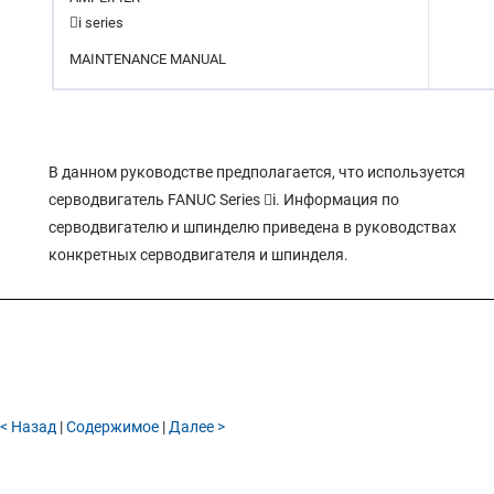
4.6 ПАРАМЕТРЫ ИНТЕРФЕЙСА RS-232-C

i
series
4.5 ПАРАМЕТРЫ НАСТРОЙКИ
MAINTENANCE MANUAL
4.4 ТАБЛИЦЫ СТАНДАРТНЫХ НАСТРОЕК ПАРАМЕТРОВ
4.3 ПРЕДСТАВЛЕНИЕ ПАРАМЕТРОВ
4.2 ТИП ДАННЫХ
В данном руководстве предполагается, что используется
4.1 ТИП ВВОДА
серводвигатель FANUC Series

i
. Информация по
4 ОПИСАНИЕ ПАРАМЕТРОВ
серводвигателю и шпинделю приведена в руководствах
3.3.18 Начало и конец записи
конкретных серводвигателя и шпинделя.
3.3.17 Формат действительного числа у шпинделя
3.3.16 Формат действительного числа у оси
3.3.15 Формат действительного числа у пути
3.3.14 Формат действительного числа для группы станков
3.3.13 Формат действительного числа
< Назад
|
Содержимое
|
Далее >
3.3.12 Формат байта, слова, двойного слова шпинделя
3.3.11 Формат байта, слова, двойного слова оси