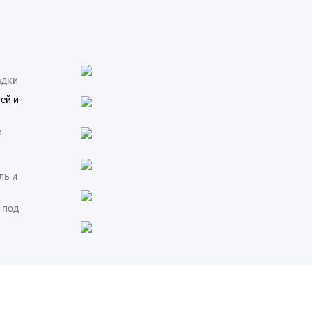
адки
ей и
и
ль и
 под