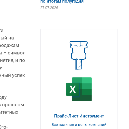
по итогам полугодия
27.07.2026
ти
рый на
продажам
ы – символ
ятия, и по
ли
нный успех
оду
 в прошлом
ритетных
Прайс-Лист Инструмент
и
Все наличие и цены компаний
го-