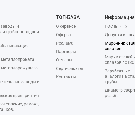
ТОП-БАЗА
Информация
 заводы и
О сервисе
ГОСТы и ТУ
ли трубопроводной
Оферта
Допуски и пос
Реклама
Марочник стал
рабатывающие
сплавов
я
Партнеры
Марки сталей 
 металлопроката
Отзывы
сплавов по ISO
 металлорежущего
Сертификаты
Зарубежные
а
аналоги на ста
Контакты
оительные заводы и
трубы
я
Диаметр сверл
еские предприятия
резьбы
готовление, ремонт,
танков.