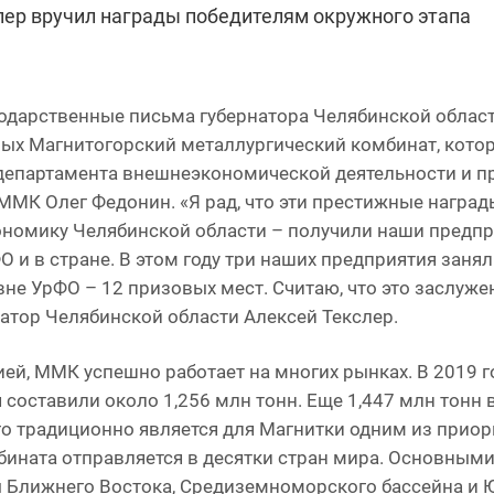
лер вручил награды победителям окружного этапа
одарственные письма губернатора Челябинской облас
рых Магнитогорский металлургический комбинат, кото
департамента внешнеэкономической деятельности и 
К Олег Федонин. «Я рад, что эти престижные наград
ономику Челябинской области – получили наши предпри
О и в стране. В этом году три наших предприятия заня
вне УрФО – 12 призовых мест. Считаю, что это заслуже
рнатор Челябинской области Алексей Текслер.
ей, ММК успешно работает на многих рынках. В 2019 г
 составили около 1,256 млн тонн. Еще 1,447 млн тонн
го традиционно является для Магнитки одним из прио
бината отправляется в десятки стран мира. Основным
Ближнего Востока, Средиземноморского бассейна и Ю