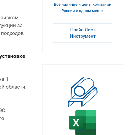
Все наличие и цены компаний
России в одном месте.
Гайском
дукции за
Прайс-Лист
ь подходов
Инструмент
 установке
а II
й области,
ЭС.
го