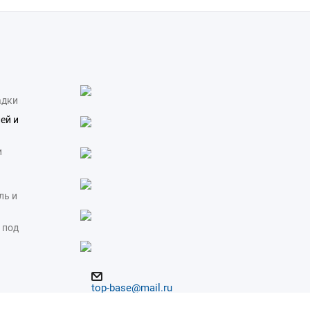
адки
ей и
и
ль и
 под
top-base@mail.ru