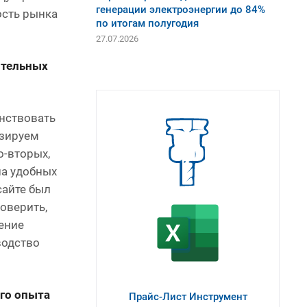
генерации электроэнергии до 84%
ость рынка
по итогам полугодия
27.07.2026
ительных
нствовать
изируем
о-вторых,
на удобных
сайте был
оверить,
ение
водство
го опыта
Прайс-Лист Инструмент