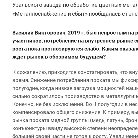
Уральского завода по обработке цветных мета
«Металлоснабжение и сбыт» пообщалась с ген
Василий Викторович, 2019 г. был непростым на
участников, потребление на внутреннем рынке 
роста пока прогнозируются слабо. Каким оказа
ждет рынок в обозримом будущем?
К сожалению, приходится констатировать, что вн
время. Снижение потребления проката мы фиксиро
полугодие, когда низкая загрузка мощностей наш
сильно сократилось производство в металлургич
Конечно, не без исключений. Во II полугодии в н
компенсировало общего снижения. К примеру, выр
рынка проката медной группы (медь, латунь, бро
конъюнктуры ввиду высокой степени неопределен
большей своей части не готов к росту. Увеличен