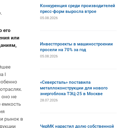
Конкуренция среди производителей
пресс-форм выросла втрое
.
05.08.2026
ю его
ения или
Инвестпроекты в машиностроении
даниям,
просели на 70% за год
05.08.2026
айшее
а I
собенно
«Северсталь» поставила
металлоконструкции для нового
отраслях.
энергоблока ТЭЦ-25 в Москве
 оно не
28.07.2026
е емкость
ия
и рынок в
одукции
ЧерМК нарастил долю собственной