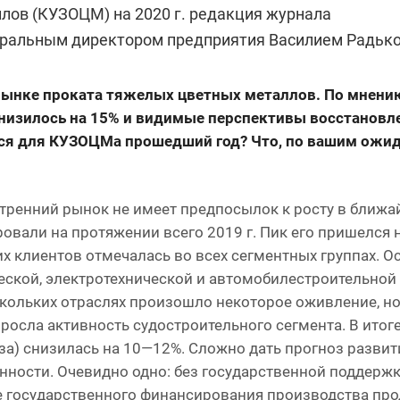
ллов (КУЗОЦМ) на 2020 г. редакция журнала
еральным директором предприятия Василием Радько
 рынке проката тяжелых цветных металлов. По мнени
снизилось на 15% и видимые перспективы восстановл
лся для КУЗОЦМа прошедший год? Что, по вашим ожи
утренний рынок не имеет предпосылок к росту в ближ
вали на протяжении всего 2019 г. Пик его пришелся н
их клиентов отмечалась во всех сегментных группах. О
еской, электротехнической и автомобилестроительной 
ескольких отраслях произошло некоторое оживление, но
осла активность судостроительного сегмента. В итог
нза) снизилась на 10—12%. Сложно дать прогноз развит
ности. Очевидно одно: без государственной поддержк
ие государственного финансирования производства пр