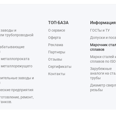
ТОП-БАЗА
Информация
 заводы и
О сервисе
ГОСТы и ТУ
ли трубопроводной
Оферта
Допуски и пос
Реклама
Марочник стал
рабатывающие
сплавов
я
Партнеры
Марки сталей 
 металлопроката
Отзывы
сплавов по ISO
 металлорежущего
Сертификаты
Зарубежные
а
аналоги на ста
Контакты
оительные заводы и
трубы
я
Диаметр сверл
еские предприятия
резьбы
готовление, ремонт,
танков.