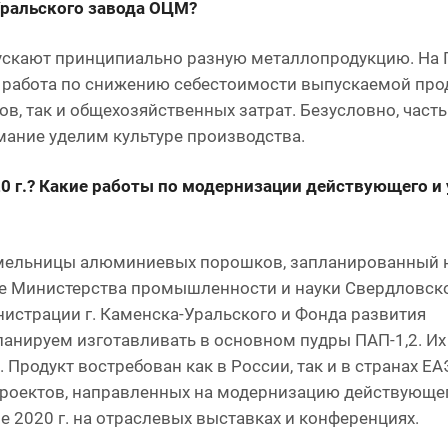
Уральского завода ОЦМ?
пускают принципиально разную металлопродукцию. На 
 работа по снижению себестоимости выпускаемой про
в, так и общехозяйственных затрат. Безусловно, част
мание уделим культуре производства.
0 г.? Какие работы по модернизации действующего и
мельницы алюминиевых порошков, запланированный н
жке Министерства промышленности и науки Свердловско
страции г. Каменска-Уральского и Фонда развития
анируем изготавливать в основном пудры ПАП-1,2. Их
 Продукт востребован как в России, так и в странах ЕА
роектов, направленных на модернизацию действующе
е 2020 г. на отраслевых выставках и конференциях.