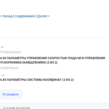
4.98 ПАРАМЕТРЫ СЕРВОПРИВОДА (2 ИЗ 2)
4.97 ПАРАМЕТРЫ УПРАВЛЕНИЯ SMOOTH TOLERANCE+ (1 ИЗ 2)
< Назад
|
Содержимое
|
Далее >
4.96 ПАРАМЕТРЫ ПРОГРАММ (4 ИЗ 5)
4.95 ПАРАМЕТРЫ НАРЕЗАНИЯ РЕЗЬБЫ С ПРОИЗВОЛЬНОЙ
СКОРОСТЬЮ
4.94 ПАРАМЕТРЫ ОПТИМАЛЬНОГО УСКОРЕНИЯ/ЗАМЕДЛЕНИЯ ДЛЯ
ЖЕСТКОГО НАРЕЗАНИЯ РЕЗЬБЫ МЕТЧИКОМ
←
4.93 ПАРАМЕТРЫ КОРРЕКЦИИ НА ИНСТРУМЕНТ (2 ИЗ 3)
ПРЕДЫДУЩАЯ
4.92 ПАРАМЕТРЫ ОТОБРАЖЕНИЯ И РЕДАКТИРОВАНИЯ (4 ИЗ 6)
4.83 ПАРАМЕТРЫ УПРАВЛЕНИЯ СКОРОСТЬЮ ПОДАЧИ И УПРАВЛЕНИЯ
4.91 ПАРАМЕТРЫ ГРАФИЧЕСКОГО ОТОБРАЖЕНИЯ (2 ИЗ 4)
УСКОРЕНИЕМ/ЗАМЕДЛЕНИЕМ (2 ИЗ 2)
СЛЕДУЮЩАЯ
4.90 ПАРАМЕТРЫ ОТОБРАЖЕНИЯ И РЕДАКТИРОВАНИЯ (3 ИЗ 6)
→
4.89 ПАРАМЕТРЫ ВСТРОЕННОГО МАКРОСА (1 ИЗ 2)
4.85 ПАРАМЕТРЫ СИСТЕМЫ КООРДИНАТ (2 ИЗ 2)
4.88 ПАРАМЕТРЫ ОТОБРАЖЕНИЯ И РЕДАКТИРОВАНИЯ (2 ИЗ 6)
4.87 ПАРАМЕТРЫ ПРОГРАММ (3 ИЗ 5)
К разделу
4.86 ПАРАМЕТРЫ СИНХРОННОГО, КОМПЛЕКСНОГО И
СОВМЕЩЕННОГО УПРАВЛЕНИЯ (2 ИЗ 3)
В ЭТОМ РАЗДЕЛЕ