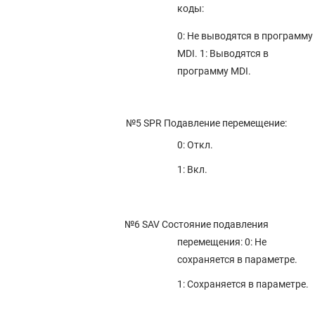
коды:
4.135 ПАРАМЕТРЫ FSSB (2 ИЗ 2)
0: Не выводятся в программу
4.134 ПАРАМЕТРЫ ИНДЕКСАЦИИ НАКЛОННОЙ РАБОЧЕЙ ПЛОСКОСТИ
/ ТРЕХМЕРНОЙ РУЧНОЙ ПОДАЧИ (СЕРИЯ M)
MDI. 1: Выводятся в
программу MDI.
4.133 ПАРАМЕТРЫ КОРРЕКЦИИ НА ИНСТРУМЕНТ (3 ИЗ 3)
4.132 ПАРАМЕТРЫ УПРАВЛЕНИЯ SMOOTH TOLERANCE+ (2 ИЗ 2)
4.131 ПАРАМЕТРЫ УСКОРЕНИЯ/ЗАМЕДЛЕНИЯ С ОПТИМАЛЬНЫМ
№5 SPR
Подавление перемещение:
КРУТЯЩИМ МОМЕНТОМ
0: Откл.
4.130 ПАРАМЕТРЫ ЦИЛИНДРИЧЕСКОЙ ИНТЕРПОЛЯЦИИ
1: Вкл.
4.129 ПАРАМЕТРЫ КОНТУРНОГО УПРАВЛЕНИЯ ИСКУССТВЕННЫМ
ИНТЕЛЛЕКТОМ (2 ИЗ 2)
4.128 ПАРАМЕТРЫ РУЧНОГО ОТВОДА ШТУРВАЛОМ (2 ИЗ 2)
№6 SAV
Состояние подавления
4.127 ПАРАМЕТРЫ ВСТРОЕННОГО ИНТЕРФЕЙСА СЕТИ ETHERNET
перемещения: 0: Не
4.126 ПАРАМЕТРЫ ГРАФИЧЕСКОГО ОТОБРАЖЕНИЯ (3 ИЗ 4)
сохраняется в параметре.
4.125 ПАРАМЕТРЫ SERVO GUIDE Mate
1: Сохраняется в параметре.
4.124 ПАРАМЕТРЫ FSSB (1 ИЗ 2)
4.123 ПАРАМЕТРЫ ЛИНЕЙНОЙ ШКАЛЫ С АДРЕСОМ ИСХОДНОЙ