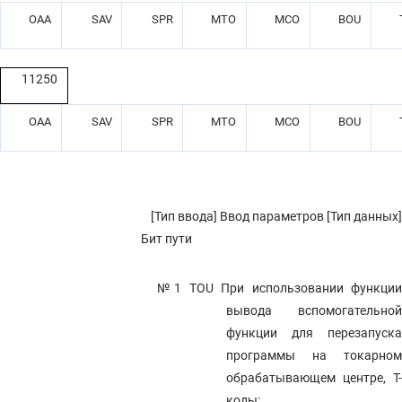
OAA
SAV
SPR
MTO
MCO
BOU
11250
OAA
SAV
SPR
MTO
MCO
BOU
[Тип ввода] Ввод параметров [Тип данных]
Бит пути
№1 TOU
При использовании функци
вывода вспомогательной
функции для перезапуска
программы на токарном
обрабатывающем центре, T-
коды: