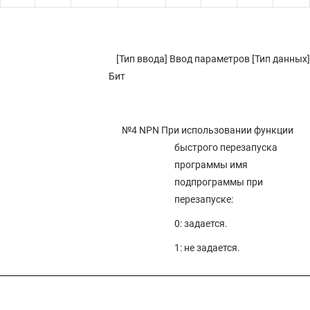
4.111 ПАРАМЕТРЫ КОРРЕКЦИИ ПРЯМОЛИНЕЙНОСТИ (2 ИЗ 2)
4.110 ПАРАМЕТРЫ УПРАВЛЕНИЯ РЕСУРСОМ ИНСТРУМЕНТА (2 ИЗ 2)
4.109 ПАРАМЕТРЫ ФУНКЦИЙ УПРАВЛЕНИЯ ИНСТРУМЕНТОМ (2 ИЗ 2)
[Тип ввода] Ввод параметров [Тип данных]
Бит
4.108 ПАРАМЕТРЫ ОТОБРАЖЕНИЯ И РЕДАКТИРОВАНИЯ (5 ИЗ 6)
4.107 ПАРАМЕТРЫ РАСШИРЕНИЯ ПОЗИЦИЙ ВНЕШНЕГО ЗАМЕДЛЕНИЯ
4.106 ПАРАМЕТРЫ УПРАВЛЕНИЯ ОСЯМИ PMC (4 ИЗ 4)
№4 NPN
При использовании функции
4.105 ПАРАМЕТРЫ СИНХРОННОГО, КОМПЛЕКСНОГО И
быстрого перезапуска
СОВМЕЩЕННОГО УПРАВЛЕНИЯ (3 ИЗ 3)
программы имя
4.104 ПАРАМЕТРЫ РУЧНОГО ШТУРВАЛА (2 ИЗ 2)
подпрограммы при
4.103 ПАРАМЕТРЫ ЗАЩИТЫ ОТ НЕИСПРАВНОСТЕЙ
перезапуске:
4.102 ПАРАМЕТРЫ СКОРОСТНОГО ПЕРЕКЛЮЧЕНИЯ ПОЛОЖЕНИЙ (2
0: задается.
ИЗ 2)
1: не задается.
4.101 ПАРАМЕТРЫ ВСТРОЕННОГО МАКРОСА (2 ИЗ 2)
4.100 ПАРАМЕТРЫ PMC
4.99 ПАРАМЕТРЫ УПРАВЛЕНИЯ ОСЯМИ PMC (3 ИЗ 4)