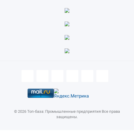
4.36 ПАРАМЕТРЫ ВВОДА ДАННЫХ ШАБЛОНА
4.35 ПАРАМЕТРЫ ПОЛЬЗОВАТЕЛЬСКИХ МАКРОСОВ
4.34 ПАРАМЕТРЫ КОРРЕКЦИИ НАКЛОНА
4.33 ПАРАМЕТРЫ КОРРЕКЦИИ ПРЯМОЛИНЕЙНОСТИ (1 ИЗ 2)
4.32 ПАРАМЕТРЫ ГИБКОГО СИНХРОННОГО УПРАВЛЕНИЯ (1 ИЗ 2)
4.31 ПАРАМЕТРЫ ИНДЕКСИРОВАНИЯ ДЕЛИТЕЛЬНО-ПОВОРОТНОГО
СТОЛА
4.30 ПАРАМЕТРЫ КОНТРОЛЯ ПЕРПЕНДИКУЛЯРНОГО НАПРАВЛЕНИЯ
4.29 ПАРАМЕТРЫ ИНТЕРПОЛЯЦИИ В ПОЛЯРНЫХ КООРДИНАТАХ
4.28 ПАРАМЕТРЫ ПОЗИЦИОНИРОВАНИЯ ПРИ ОДНОСТОРОННЕМ
ПОДХОДЕ
4.27 ПАРАМЕТРЫ МАСШТАБИРОВАНИЯ/ВРАЩЕНИЯ СИСТЕМЫ
КООРДИНАТ
© 2026 Топ-база: Промышленные предприятия Все права
4.26 ПАРАМЕТРЫ ЖЕСТКОГО НАРЕЗАНИЯ РЕЗЬБЫ
защищены.
4.25.5 Параметры постоянного цикла шлифования (для
шлифовального станка) (1 из 2)