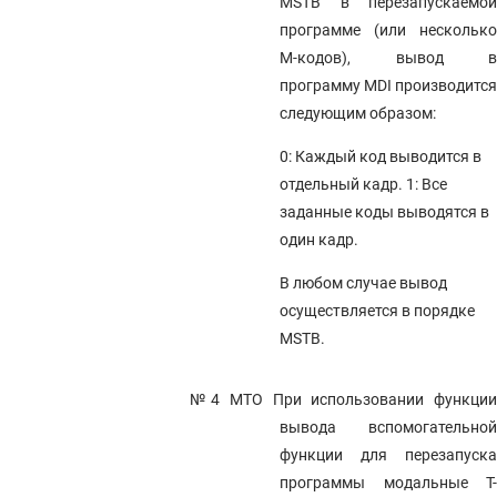
MSTB в перезапускаемой
программе (или несколько
M-кодов), вывод в
ТАБЛИЦА УЧЕТА ИЗМЕНЕНИЙ
программу MDI производится
АЛФАВИТНЫЙ УКАЗАТЕЛЬ
следующим образом:
ПРИЛОЖЕНИЕ
0: Каждый код выводится в
A ПЕРЕЧЕНЬ КОДОВ И СИМВОЛОВ
отдельный кадр. 1: Все
4.143 ПАРАМЕТРЫ ФУНКЦИИ НАПРАВЛЕНИЯ
заданные коды выводятся в
4.142 ПАРАМЕТРЫ ГРАФИЧЕСКОГО ОТОБРАЖЕНИЯ (4 ИЗ 4)
один кадр.
4.141 ПАРАМЕТРЫ ИЗМЕНЕНИЯ РЕЖИМА УПРАВЛЕНИЯ ШПИНДЕЛЕМ
В любом случае вывод
КОМАНДОЙ ПРОГРАММЫ
осуществляется в порядке
4.140 ПАРАМЕТРЫ УПРАВЛЕНИЯ УСКОРЕНИЕМ/ЗАМЕДЛЕНИЕМ (2 ИЗ
2)
MSTB.
4.139 ПАРАМЕТРЫ УПРАВЛЕНИЯ ШПИНДЕЛЯМИ СЕРВОПРИВОДОМ (2
ИЗ 2)
№4 MTO
При использовании функци
4.138 ПАРАМЕТРЫ ФУНКЦИИ ТОЧНЫХ КОЛЕБАНИЙ (1 ИЗ 2)
вывода вспомогательной
функции для перезапуска
4.137 ПАРАМЕТРЫ ТОЧНОЙ НАСТРОЙКИ ПОВЕРХНОСТИ
программы модальные T-
4.136 ПАРАМЕТРЫ ОТОБРАЖЕНИЯ И РЕДАКТИРОВАНИЯ (6 ИЗ 6)