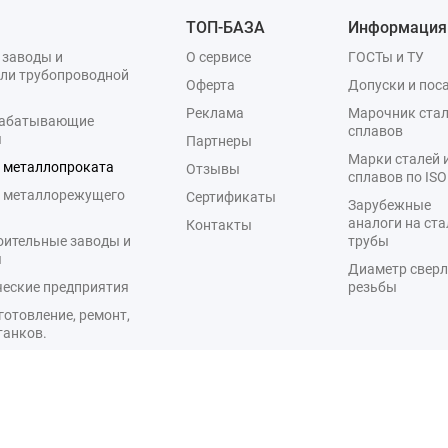
ТОП-БАЗА
Информация
 заводы и
О сервисе
ГОСТы и ТУ
ли трубопроводной
Оферта
Допуски и пос
Реклама
Марочник стал
рабатывающие
сплавов
я
Партнеры
Марки сталей 
 металлопроката
Отзывы
сплавов по ISO
 металлорежущего
Сертификаты
Зарубежные
а
аналоги на ста
Контакты
оительные заводы и
трубы
я
Диаметр сверл
еские предприятия
резьбы
готовление, ремонт,
танков.