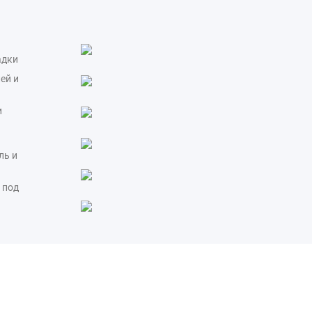
адки
ей и
и
ль и
 под