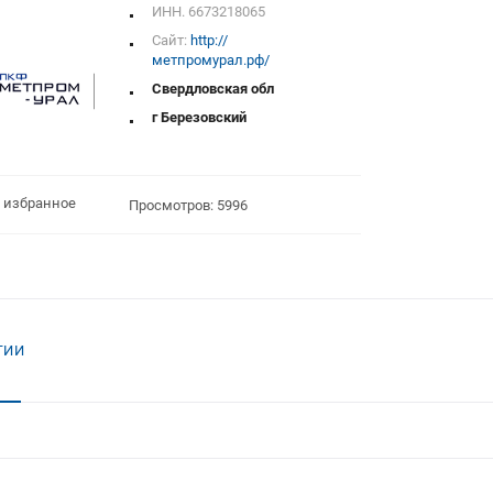
ИНН. 6673218065
Сайт:
http://
метпромурал.рф/
Свердловская обл
г Березовский
 избранное
Просмотров: 5996
ТИИ